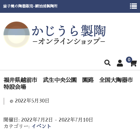
益子焼の陶器販売-鍛治浦製陶所
0
ホーム
福井県越前市 武生中央公園 園路 全国大陶器市
特設会場
商品一覧
2022年5月30日
窯元紹介
催事出展情報
開催日: 2022年7月2日 - 2022年7月10日
カテゴリー:
イベント
ご利用ガイド