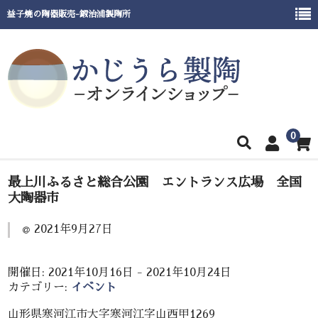
益子焼の陶器販売-鍛治浦製陶所
0
ホーム
最上川ふるさと総合公園 エントランス広場 全国
大陶器市
商品一覧
2021年9月27日
窯元紹介
催事出展情報
開催日: 2021年10月16日 - 2021年10月24日
カテゴリー:
イベント
ご利用ガイド
山形県寒河江市大字寒河江字山西甲1269