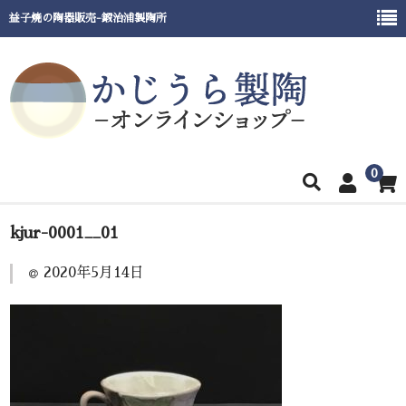
益子焼の陶器販売-鍛治浦製陶所
0
ホーム
kjur-0001__01
商品一覧
2020年5月14日
窯元紹介
催事出展情報
ご利用ガイド