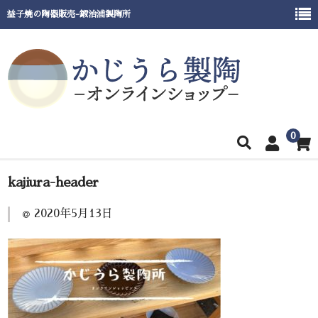
益子焼の陶器販売-鍛治浦製陶所
0
ホーム
kajiura-header
商品一覧
2020年5月13日
窯元紹介
催事出展情報
ご利用ガイド