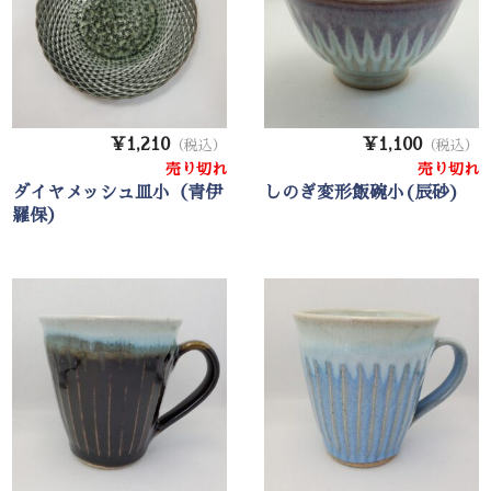
¥1,210
¥1,100
（税込）
（税込）
売り切れ
売り切れ
ダイヤメッシュ皿小（青伊
しのぎ変形飯碗小(辰砂)
羅保）