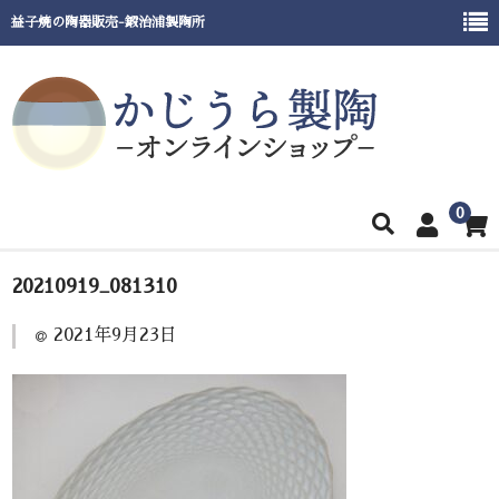
益子焼の陶器販売-鍛治浦製陶所
0
ホーム
20210919_081310
商品一覧
2021年9月23日
窯元紹介
催事出展情報
ご利用ガイド