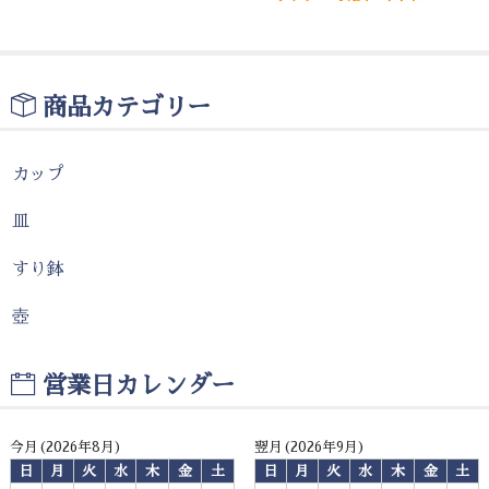
商品カテゴリー
カップ
皿
すり鉢
壺
営業日カレンダー
今月(2026年8月)
翌月(2026年9月)
日
月
火
水
木
金
土
日
月
火
水
木
金
土