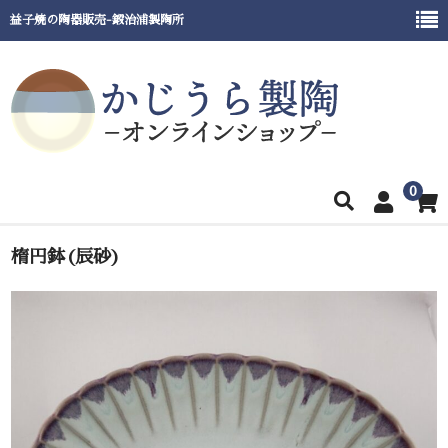
益子焼の陶器販売-鍛治浦製陶所
0
ホーム
楕円鉢(辰砂)
商品一覧
窯元紹介
催事出展情報
ご利用ガイド