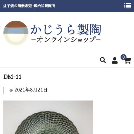
益子焼の陶器販売-鍛治浦製陶所
0
ホーム
DM-11
商品一覧
2021年8月21日
窯元紹介
催事出展情報
ご利用ガイド