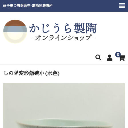
益子焼の陶器販売-鍛治浦製陶所
0
ホーム
しのぎ変形飯碗小(水色)
商品一覧
窯元紹介
催事出展情報
ご利用ガイド