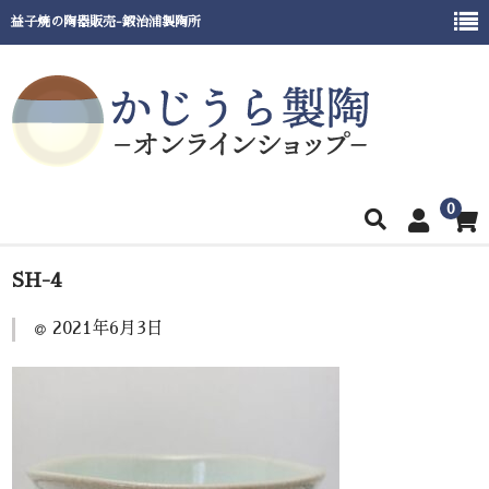
益子焼の陶器販売-鍛治浦製陶所
0
ホーム
SH-4
商品一覧
2021年6月3日
窯元紹介
催事出展情報
ご利用ガイド