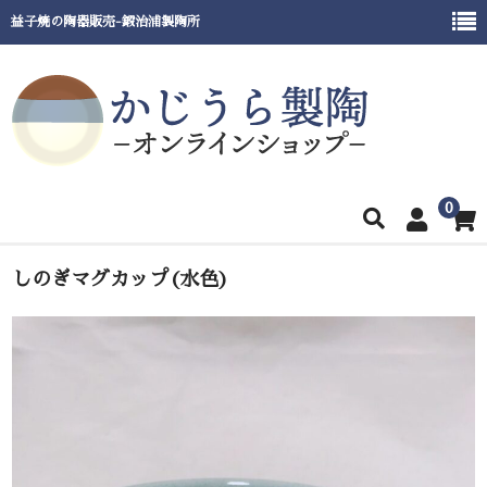
益子焼の陶器販売-鍛治浦製陶所
0
ホーム
しのぎマグカップ(水色)
商品一覧
窯元紹介
催事出展情報
ご利用ガイド