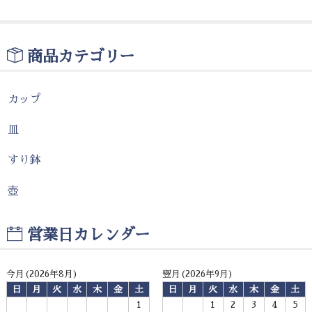
商品カテゴリー
カップ
皿
すり鉢
壺
営業日カレンダー
今月(2026年8月)
翌月(2026年9月)
日
月
火
水
木
金
土
日
月
火
水
木
金
土
1
1
2
3
4
5