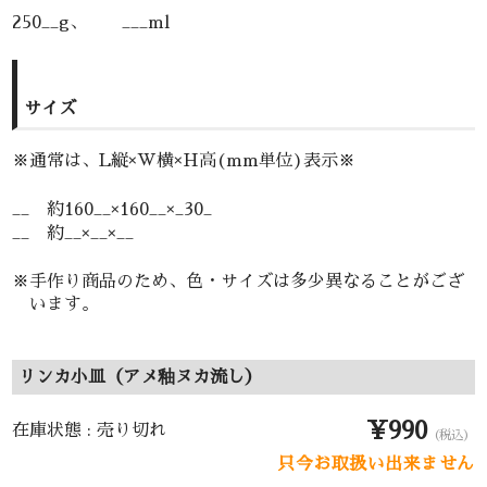
250__g、 ___ml
サイズ
※通常は、L縦×W横×H高(mm単位)表示※
__ 約160__×160__×_30_
__ 約__×__×__
※手作り商品のため、色・サイズは多少異なることがござ
います。
リンカ小皿（アメ釉ヌカ流し）
¥990
在庫状態 : 売り切れ
（税込）
只今お取扱い出来ません