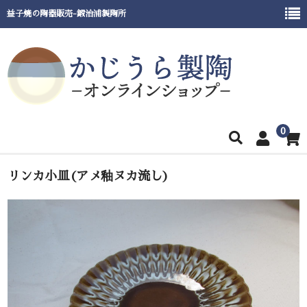
益子焼の陶器販売-鍛治浦製陶所
0
ホーム
リンカ小皿(アメ釉ヌカ流し)
商品一覧
窯元紹介
催事出展情報
ご利用ガイド