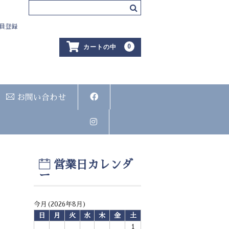
員登録
0
カートの中
お問い合わせ
営業日カレンダ
ー
今月(2026年8月)
日
月
火
水
木
金
土
1