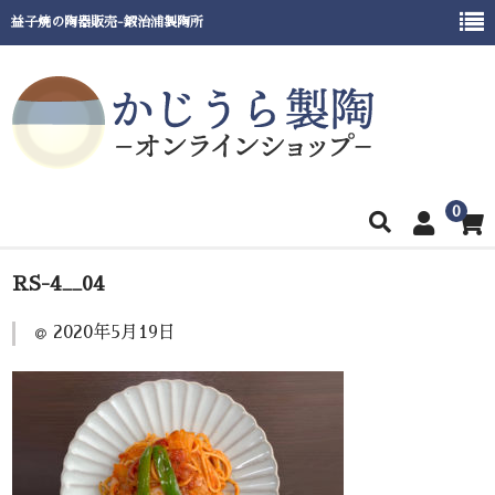
益子焼の陶器販売-鍛治浦製陶所
0
ホーム
RS-4__04
商品一覧
2020年5月19日
窯元紹介
催事出展情報
ご利用ガイド