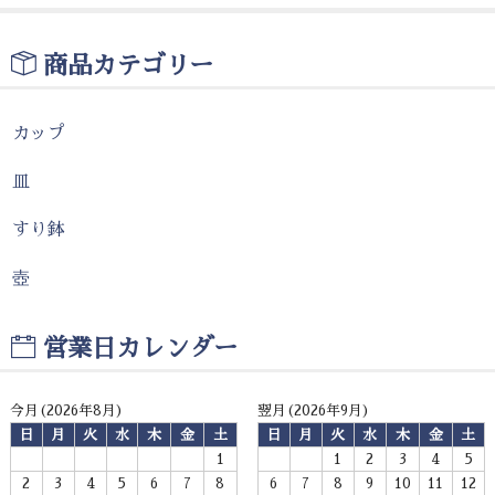
商品カテゴリー
カップ
皿
すり鉢
壺
営業日カレンダー
今月(2026年8月)
翌月(2026年9月)
日
月
火
水
木
金
土
日
月
火
水
木
金
土
1
1
2
3
4
5
2
3
4
5
6
7
8
6
7
8
9
10
11
12