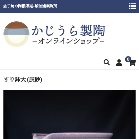
益子焼の陶器販売-鍛治浦製陶所
0
ホーム
すり鉢大(辰砂)
商品一覧
窯元紹介
催事出展情報
ご利用ガイド